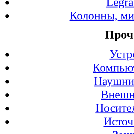
Legr
Колонны, ми
Проч
Устр
Компьют
Наушни
Внешн
Носите
Источ