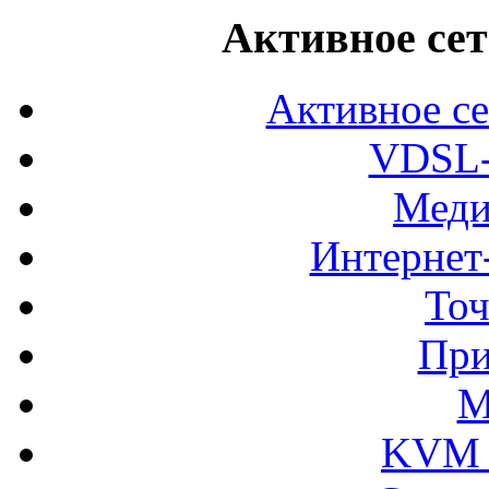
Активное сет
Активное се
VDSL-
Меди
Интернет
Точ
При
М
KVM 