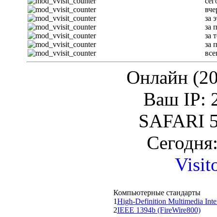
сег
вче
за 
за 
за 
за 
все
Онлайн (20
Ваш IP: 
SAFARI 5
Сегодня:
Visit
Компьютерные стандарты
1
High-Definition Multimedia Int
2
IEEE 1394b (FireWire800)