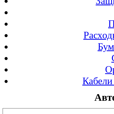
Защ
П
Расход
Бум
О
Кабели
Авт