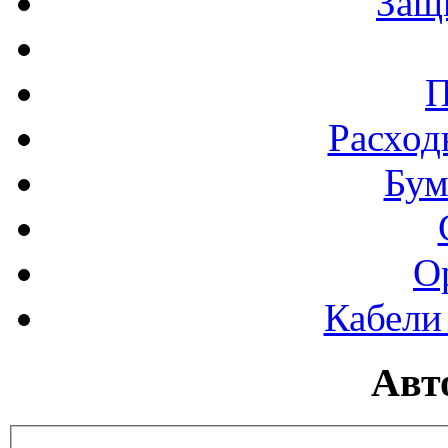
Защ
П
Расход
Бум
О
Кабели
Авт