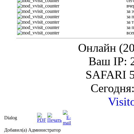
сег
вче
за 
за 
за 
за 
все
Онлайн (20
Ваш IP: 
SAFARI 5
Сегодня:
Visit
Dialog
Добавил(а) Администратор