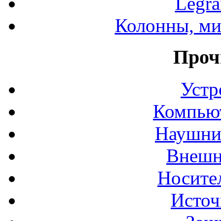
Legr
Колонны, ми
Проч
Устр
Компьют
Наушни
Внешн
Носите
Источ