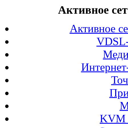
Активное сет
Активное се
VDSL-
Меди
Интернет
Точ
При
М
KVM 