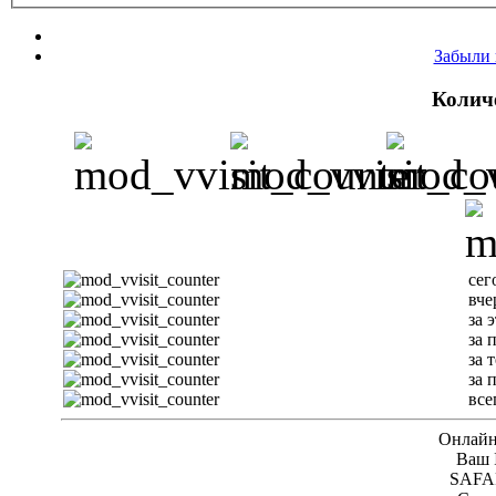
Забыли 
Колич
сег
вче
за 
за 
за 
за 
все
Онлайн 
Ваш I
SAFAR