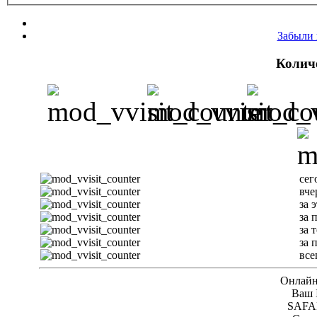
Забыли 
Колич
сег
вче
за 
за 
за 
за 
все
Онлайн 
Ваш I
SAFAR