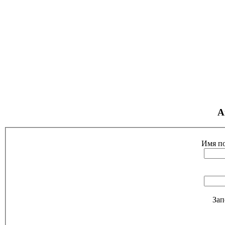
А
Имя по
Зап