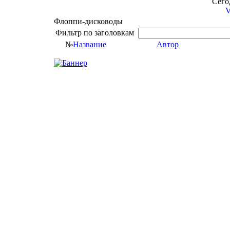
Сегод
V
Флоппи-дисководы
Фильтр по заголовкам
№
Название
Автор