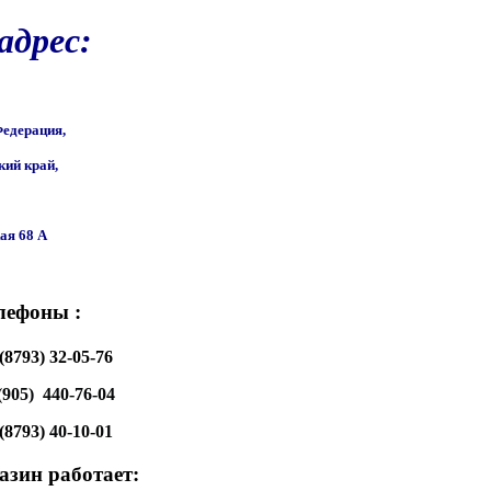
адрес:
едерация,
ий край,
ая 68 A
лефоны :
(8793) 32-05-76
(905)  440-76-04
(8793)
 40-10-01
зин работает: