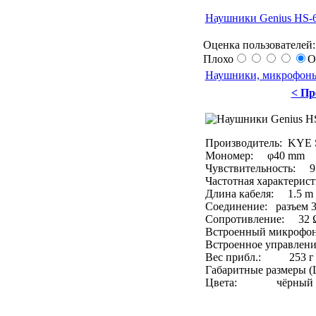
Наушники Genius HS-
Оценка пользователей:
Плохо
О
Наушники, микрофон
< П
Производитель: KYE 
Мономер: φ40 mm
Чувствительность: 9
Частотная характерис
Длина кабеля: 1.5 m
Соединение: разъем 3
Сопротивление: 32 
Встроенный микрофо
Встроенное управлени
Вес прибл.: 253 г
Габаритные размеры (Ш
Цвета: чёрный