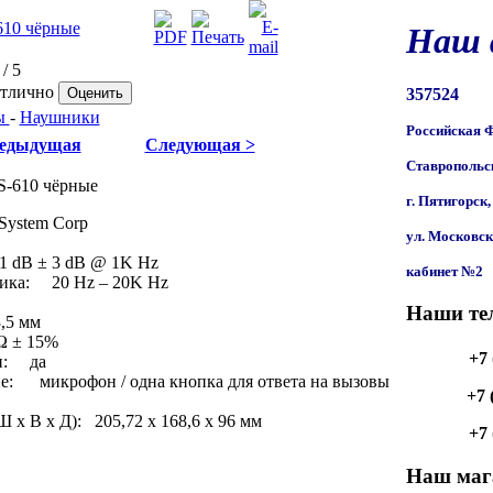
610 чёрные
Наш 
/ 5
тлично
357524
ы
-
Наушники
Российская Ф
редыдущая
Следующая >
Ставропольск
г. Пятигорск,
System Corp
ул. Московск
1 dB ± 3 dB @ 1K Hz
кабинет №2
тика: 20 Hz – 20K Hz
Наши те
,5 мм
Ω ± 15%
+7 
н: да
е: микрофон / одна кнопка для ответа на вызовы
+7 
 x В x Д): 205,72 х 168,6 х 96 мм
+7 
Наш мага