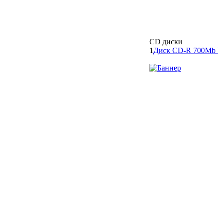
CD диски
1
Диск CD-R 700Mb 