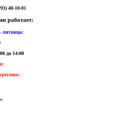
793)
 40-10-01
н работает:
- пятница:
0
00 до 14:00
и:
кресенье.