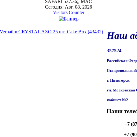
SAFARI 537.36;, MAC
Сегодня: Авг. 08, 2026
Visitors Counter
Verbatim CRYSTAL AZO 25 шт. Cake Box (43432)
Наш ад
357524
Российская Фед
Ставропольский 
г. Пятигорск,
ул. Московская 
кабинет №2
Наши теле
+7 (8
+7 (90