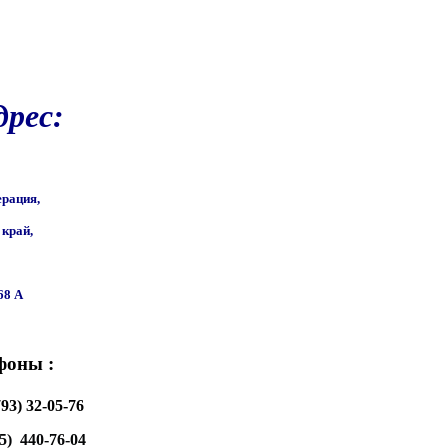
рес:
ерация,
край,
68 A
фоны :
793) 32-05-76
5)  440-76-04