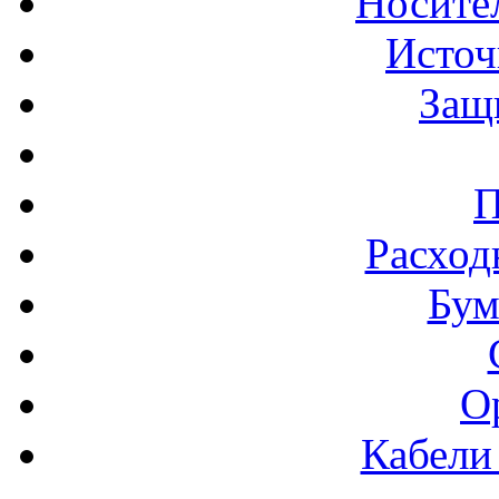
Носите
Источ
Защ
П
Расход
Бум
О
Кабели