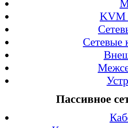
М
KVM 
Сетев
Сетевые 
Внеш
Межсе
Устр
Пассивное се
Каб