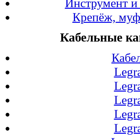
Инструмент и
Крепёж, муф
Кабельные ка
Кабе
Legr
Legr
Legr
Legr
Legr