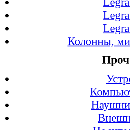
Legr
Legr
Legr
Колонны, ми
Проч
Устр
Компьют
Наушни
Внешн