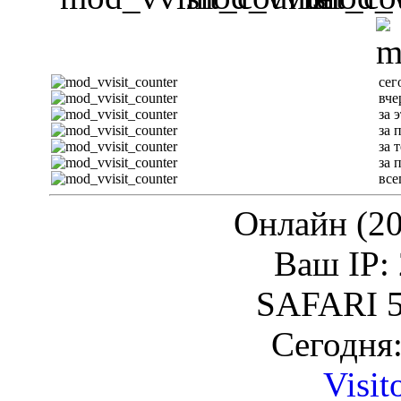
сег
вче
за 
за 
за 
за 
все
Онлайн (20
Ваш IP: 
SAFARI 5
Сегодня:
Visit