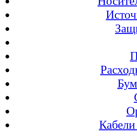
Носите
Источ
Защ
П
Расход
Бум
О
Кабели