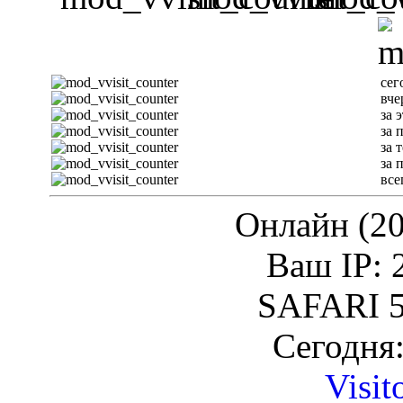
сег
вче
за 
за 
за 
за 
все
Онлайн (20
Ваш IP: 
SAFARI 5
Сегодня:
Visit