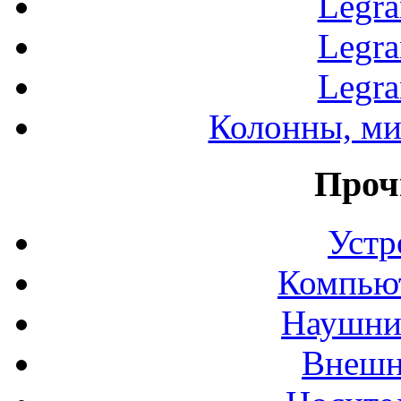
Legr
Legr
Legr
Колонны, ми
Проч
Устр
Компьют
Наушни
Внешн