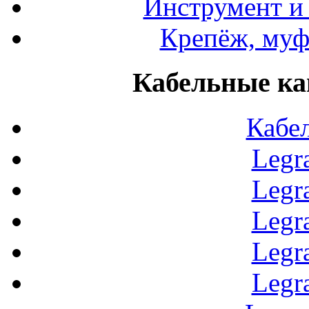
Инструмент и
Крепёж, муф
Кабельные ка
Кабе
Legr
Legr
Legr
Legr
Legr