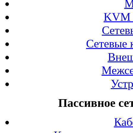
М
KVM 
Сетев
Сетевые 
Внеш
Межсе
Устр
Пассивное се
Каб