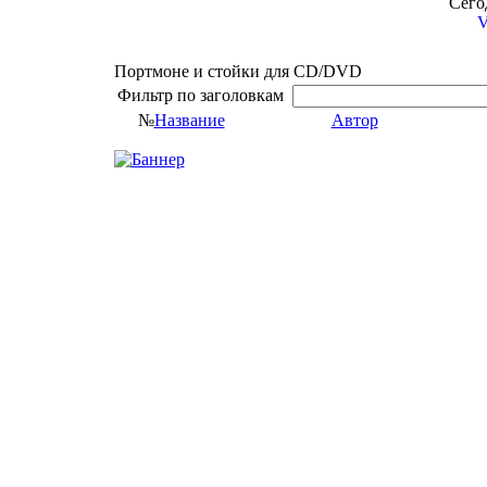
Сегод
V
Портмоне и cтойки для CD/DVD
Фильтр по заголовкам
№
Название
Автор