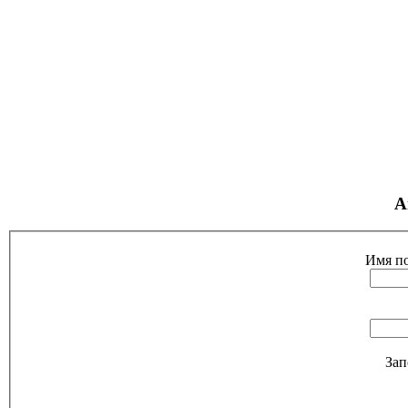
А
Имя по
Зап