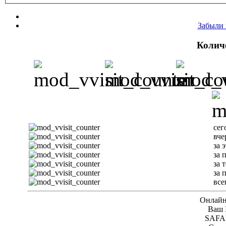
Забыли 
Колич
сег
вче
за 
за 
за 
за 
все
Онлайн 
Ваш I
SAFAR