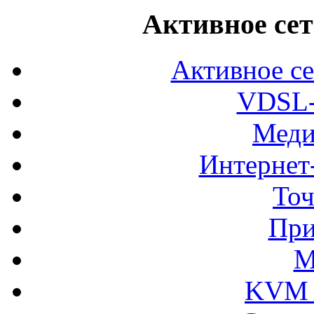
Активное сет
Активное се
VDSL-
Меди
Интернет
Точ
При
М
KVM 