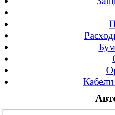
Защ
П
Расход
Бум
О
Кабели
Авт