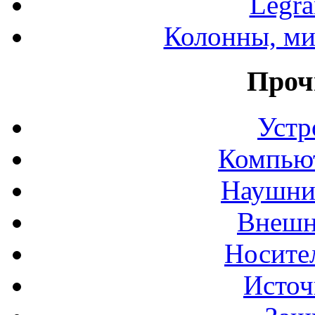
Legr
Колонны, ми
Проч
Устр
Компьют
Наушни
Внешн
Носите
Источ