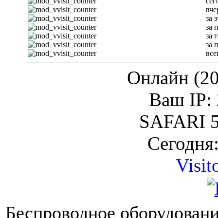
сег
вче
за 
за 
за 
за 
все
Онлайн (20
Ваш IP: 
SAFARI 5
Сегодня:
Visit
Беспроводное оборудовани