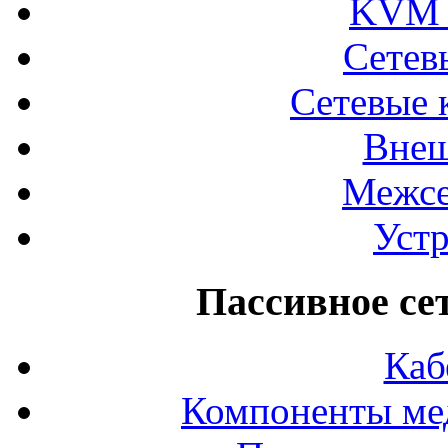
KVM 
Сетев
Сетевые 
Внеш
Межсе
Устр
Пассивное се
Каб
Компоненты ме