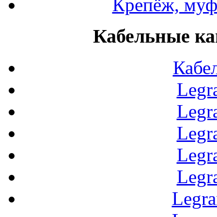
Крепёж, муф
Кабельные ка
Кабе
Legr
Legr
Legr
Legr
Legr
Legr