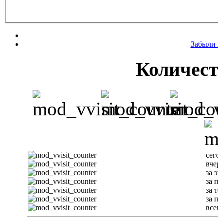
Забыли 
Количест
сег
вче
за 
за 
за 
за 
все