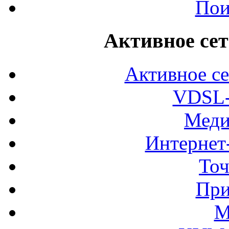
Пои
Активное сет
Активное се
VDSL-
Меди
Интернет
Точ
При
М