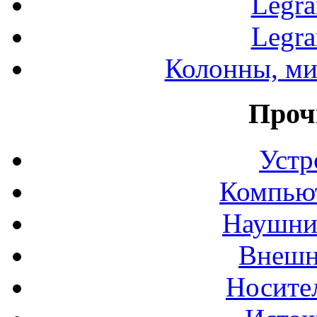
Legr
Legr
Колонны, ми
Проч
Устр
Компьют
Наушни
Внешн
Носите