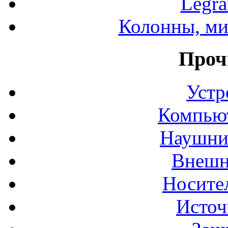
Legr
Колонны, ми
Проч
Устр
Компьют
Наушни
Внешн
Носите
Источ