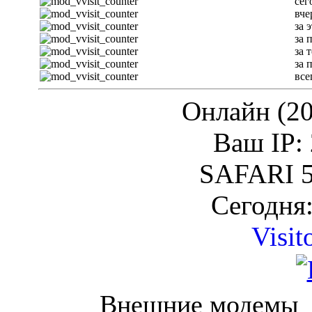
сег
вче
за 
за 
за 
за 
все
Онлайн (20
Ваш IP: 
SAFARI 5
Сегодня:
Visit
Внешние модемы