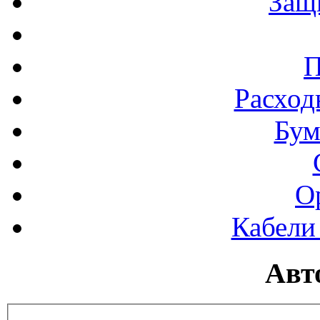
Защ
П
Расход
Бум
О
Кабели
Авт