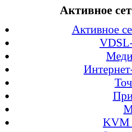
Активное сет
Активное се
VDSL-
Меди
Интернет
Точ
При
М
KVM 