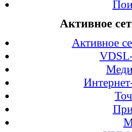
Пои
Активное сет
Активное се
VDSL-
Меди
Интернет
Точ
При
М