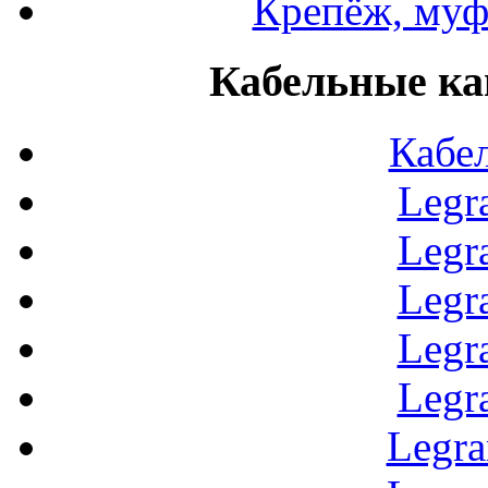
Крепёж, муф
Кабельные ка
Кабе
Legr
Legr
Legr
Legr
Legr
Legr