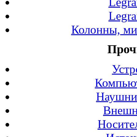
Legr
Legr
Колонны, ми
Проч
Устр
Компьют
Наушни
Внешн
Носите