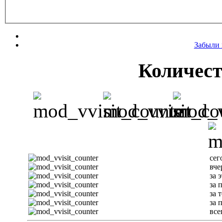
Забыли 
Количест
сег
вче
за 
за 
за 
за 
все