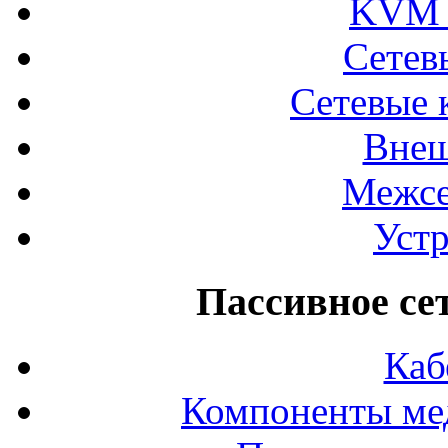
KVM 
Сетев
Сетевые 
Внеш
Межсе
Устр
Пассивное се
Каб
Компоненты ме