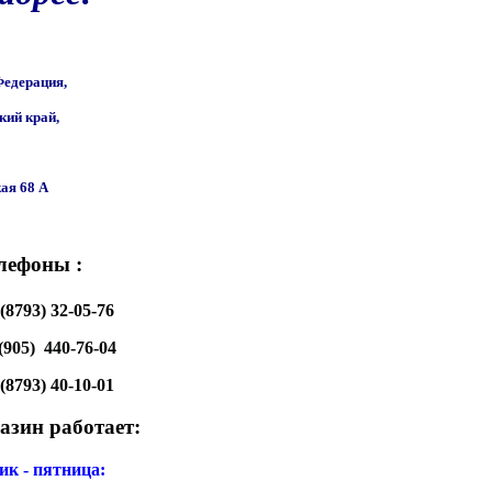
Федерация,
кий край,
ая 68 A
лефоны :
(8793) 32-05-76
(905)  440-76-04
(8793)
 40-10-01
зин работает:
ик - пятница: