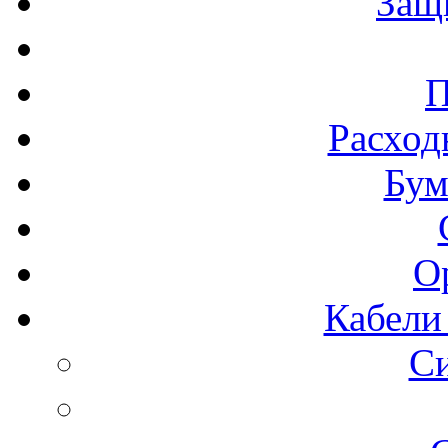
Защ
П
Расход
Бум
О
Кабели
С