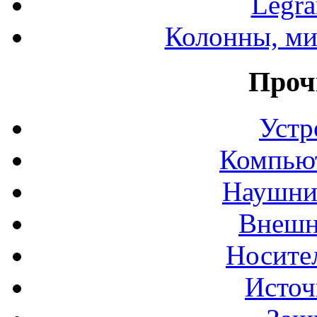
Legr
Колонны, ми
Проч
Устр
Компьют
Наушни
Внешн
Носите
Источ