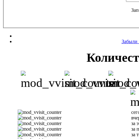
Зап
Забыли 
Количест
сег
вче
за 
за 
за 