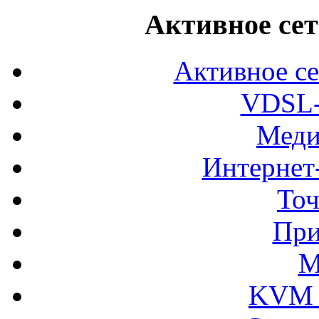
Активное сет
Активное се
VDSL-
Меди
Интернет
Точ
При
М
KVM 