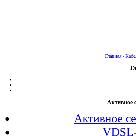
Главная
-
Кабе
Г
Активное с
Активное се
VDSL-