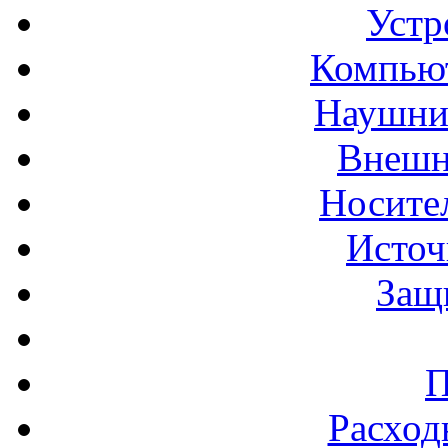
Устр
Компьют
Наушни
Внешн
Носите
Источ
Защ
П
Расход