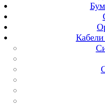
Бум
О
Кабели
С