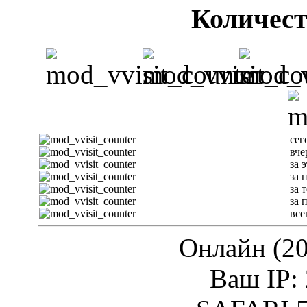
Количест
сег
вче
за 
за 
за 
за 
все
Онлайн (20
Ваш IP: 