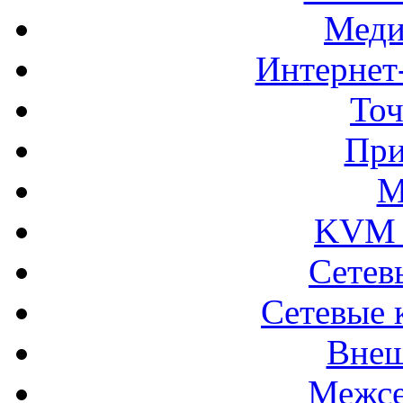
Меди
Интернет
Точ
При
М
KVM 
Сетев
Сетевые 
Внеш
Межсе