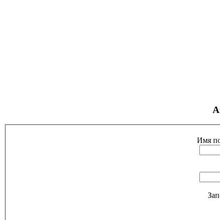
А
Имя по
Зап