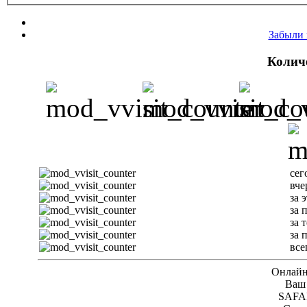
Забыли 
Колич
сег
вче
за 
за 
за 
за 
все
Онлайн 
Ваш 
SAFAR