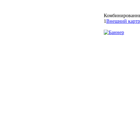
Комбинированны
1
Внешний картр