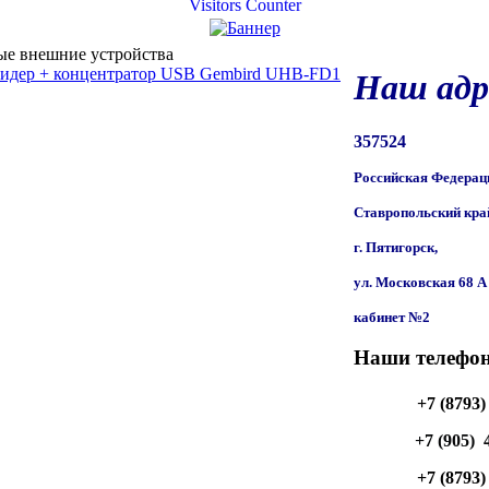
Visitors Counter
е внешние устройства
идер + концентратор USB Gembird UHB-FD1
Наш адр
357524
Российская Федерац
Ставропольский кра
г. Пятигорск,
ул. Московская 68 A
кабинет №2
Наши телефон
+7 (8793)
+7 (905)  
+7 (8793)