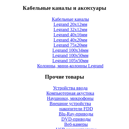
Кабельные каналы и аксессуары
Кабельные каналы
Legrand 20x12мм
Legrand 32x12мм
Legrand 40x16мм
Legrand 40x20мм
Legrand 75x20мм
Legrand 100x34мм
Legrand 100x50мм
Legrand 105x50мм
Колонны, мини-колонны Legrand
Прочие товары
Устройства ввода
Компьютерная акустика
Наушники, микрофоны
Внешние устройства
накопители FDD
Blu-Ray-приводы
DVD-приводы
Веб-камеры