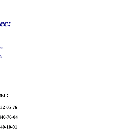
ес:
ия,
й,
ы :
 32-05-76
440-76-04
 40-10-01