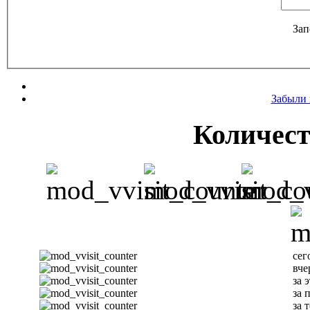
Зап
Забыли 
Количест
сег
вче
за 
за 
за 