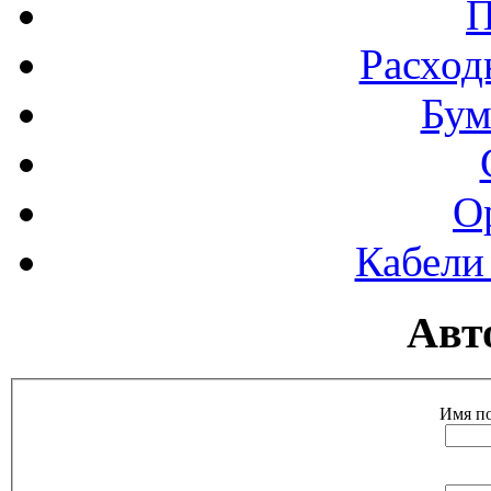
П
Расход
Бум
О
Кабели
Авт
Имя по