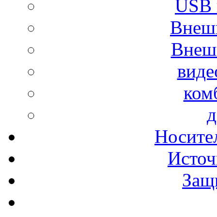
USB 
Внеш
Внеш
виде
ком
д
Носите
Источ
Защ