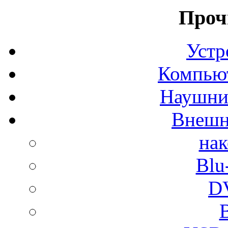
Проч
Устр
Компьют
Наушни
Внешн
на
Blu
D